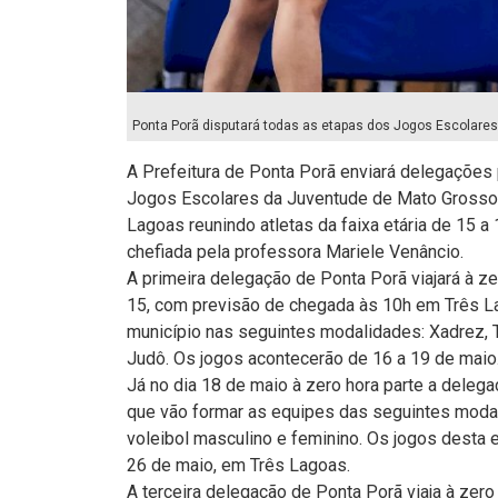
Ponta Porã disputará todas as etapas dos Jogos Escolare
A Prefeitura de Ponta Porã enviará delegações 
Jogos Escolares da Juventude de Mato Grosso 
Lagoas reunindo atletas da faixa etária de 15 a
chefiada pela professora Mariele Venâncio.
A primeira delegação de Ponta Porã viajará à zer
15, com previsão de chegada às 10h em Três La
município nas seguintes modalidades: Xadrez, 
Judô. Os jogos acontecerão de 16 a 19 de maio
Já no dia 18 de maio à zero hora parte a deleg
que vão formar as equipes das seguintes modal
voleibol masculino e feminino. Os jogos desta 
26 de maio, em Três Lagoas.
A terceira delegação de Ponta Porã viaja à zero