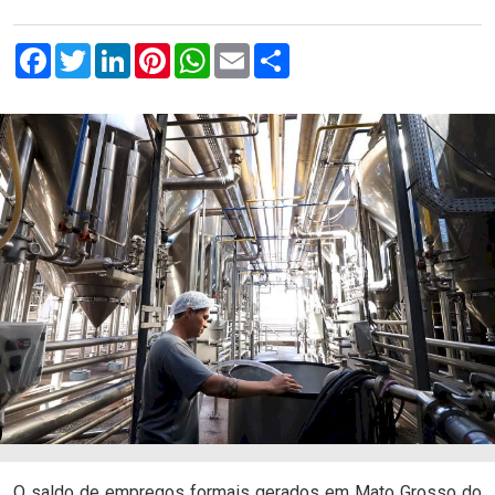
Facebook
Twitter
LinkedIn
Pinterest
WhatsApp
Email
Compartilhar
com.br
O saldo de empregos formais gerados em Mato Grosso do