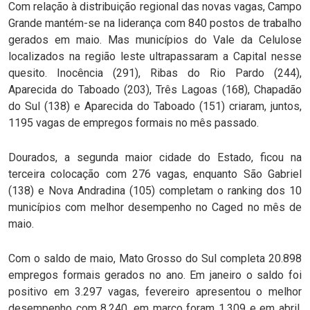
Com relação à distribuição regional das novas vagas, Campo
Grande mantém-se na liderança com 840 postos de trabalho
gerados em maio. Mas municípios do Vale da Celulose
localizados na região leste ultrapassaram a Capital nesse
quesito. Inocência (291), Ribas do Rio Pardo (244),
Aparecida do Taboado (203), Três Lagoas (168), Chapadão
do Sul (138) e Aparecida do Taboado (151) criaram, juntos,
1195 vagas de empregos formais no mês passado.
Dourados, a segunda maior cidade do Estado, ficou na
terceira colocação com 276 vagas, enquanto São Gabriel
(138) e Nova Andradina (105) completam o ranking dos 10
municípios com melhor desempenho no Caged no mês de
maio.
Com o saldo de maio, Mato Grosso do Sul completa 20.898
empregos formais gerados no ano. Em janeiro o saldo foi
positivo em 3.297 vagas, fevereiro apresentou o melhor
desempenho com 8.240, em março foram 1.309 e em abril,