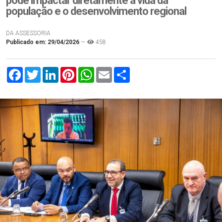
pode impactar diretamente a vida da
população e o desenvolvimento regional
DA ASSESSORIA
Publicado em: 29/04/2026
—
458
Facebook
Twitter
LinkedIn
Pinterest
WhatsApp
Email
Compartilhar
com.br