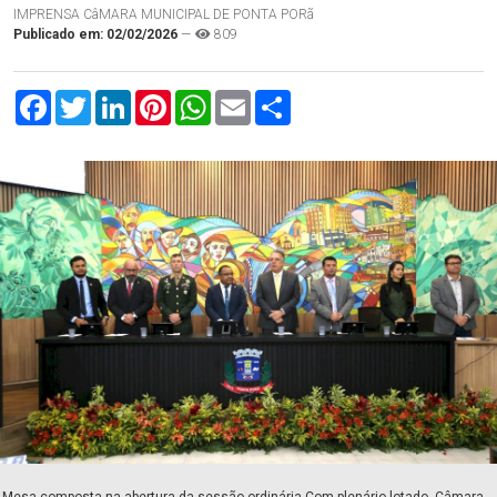
IMPRENSA CâMARA MUNICIPAL DE PONTA PORã
Publicado em: 02/02/2026
—
809
Facebook
Twitter
LinkedIn
Pinterest
WhatsApp
Email
Compartilhar
com.br
Mesa composta na abertura da sessão ordinária Com plenário lotado, Câmara