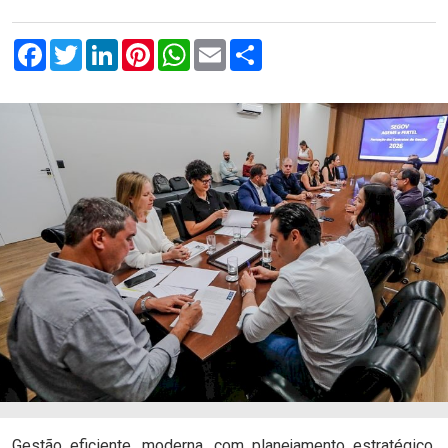
Facebook
Twitter
LinkedIn
Pinterest
WhatsApp
Email
Compartilhar
com.br
Gestão eficiente, moderna, com planejamento estratégico.