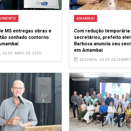
VIMENTO
AMAMBAI
e MS entregas obras e
Com redução temporária
 tão sonhado contorno
secretários, prefeito ele
 Amambai
Barbosa anuncia seu secr
em Amambai
 06 DE ABRIL DE 2025
SEGUNDA, 02 DE DEZEMBRO