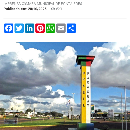
IMPRENSA CâMARA MUNICIPAL DE PONTA PORã
Publicado em: 20/10/2025
—
629
Facebook
Twitter
LinkedIn
Pinterest
WhatsApp
Email
Compartilhar
com.br